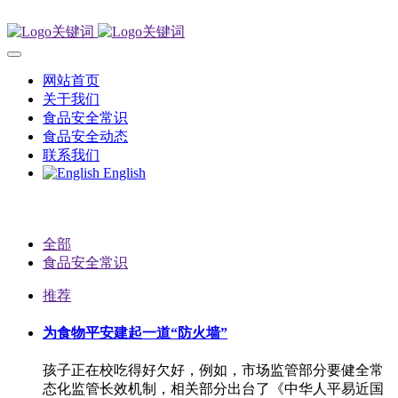
网站首页
关于我们
食品安全常识
食品安全动态
联系我们
English
全部
食品安全常识
推荐
为食物平安建起一道“防火墙”
孩子正在校吃得好欠好，例如，市场监管部分要健全常
态化监管长效机制，相关部分出台了《中华人平易近国