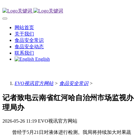
网站首页
关于我们
食品安全常识
食品安全动态
联系我们
English
EVO视讯官方网站
>
食品安全常识
>
记者致电云南省红河哈自治州市场监视办
理局办
2026-05-26 11:19
EVO视讯官方网站
曾经于5月21日对液体进行检测。我局将持续加大对果蔬