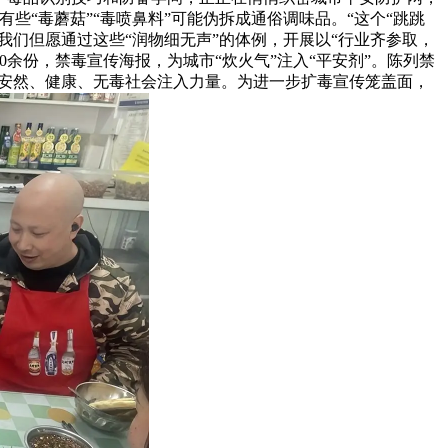
“毒蘑菇”“毒喷鼻料”可能伪拆成通俗调味品。“这个“跳跳
我们但愿通过这些“润物细无声”的体例，开展以“行业齐参取，
余份，禁毒宣传海报，为城市“炊火气”注入“平安剂”。陈列禁
植安然、健康、无毒社会注入力量。为进一步扩毒宣传笼盖面，