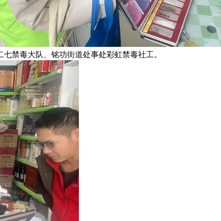
二七禁毒大队、铭功街道处事处彩虹禁毒社工。