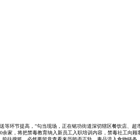
等环节提高，”勾当现场，正在铭功街道深切辖区餐饮店、超
0余家，将把禁毒教育纳入新员工入职培训内容，禁毒社工向顾
梦）前往搜狐，必然要留意查看来历能否正轨，毒品流入食物链